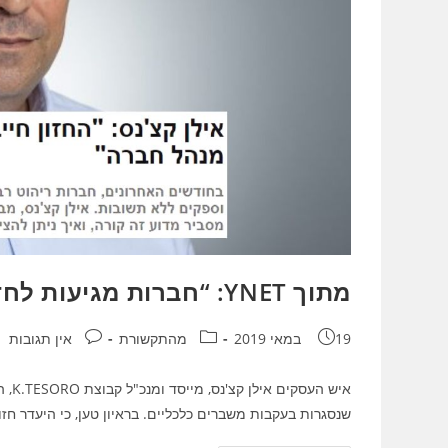
מתוך YNET: “חברות מגיעות לחדלות פרעון כיוון שאין להן חזון כתוב”
פורסם:
קטגוריה:
תגובות:
19 במאי 2019
מהתקשורת
אין תגובות
שנסגרות בעקבות משברים כלכליים. בראיון טען, כי היעדר חז