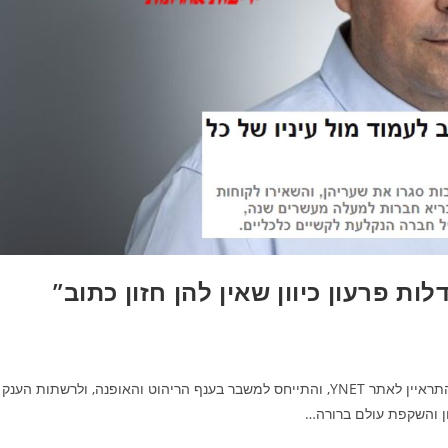
איש העסקים אילן קצ'נס, מייסד ומנכ"ל קבוצת K.TESORO, התראיין לאתר YNET, והתייחס למשבר בענף הריהוט והאופנה, ולרשתות הענק
ון והשקפת עולם ברורה…