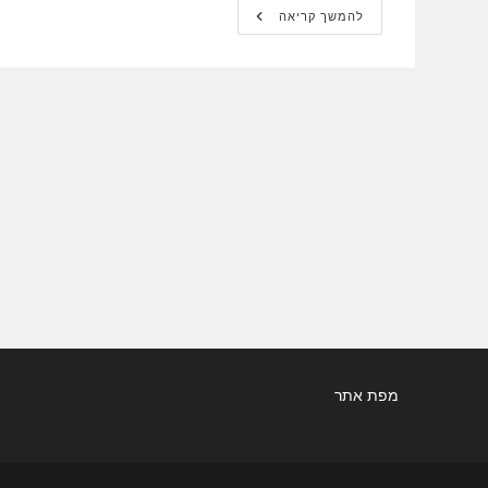
מתוך
להמשך קריאה
YNET:
“חברות
מגיעות
לחדלות
פרעון
כיוון
שאין
להן
חזון
כתוב”
מפת אתר