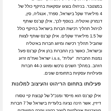
במצטבר. בניהולו בוצעו עסקאות בהיקף כולל של
4 מיליארד שקל בישראל, ספרד, אנגליה, סין,
דנמרק ואיטליה. בנוסף לכך, אילן קצ’נס שותף
לניהול תהליך רכישת חברות בישראל בהיקף כולל
של 1.5 מיליארד שקלים. אילן קצ’נס שותף לצוות
שהוביל תהליך רכישה ומיזוג חברות באיטליה
ובישראל, כאשר בין החברות בהן אילן קצ’נס פעל
נמנות החברות “עלית” ,i.s.s ישראל ואח”מ זרוע
הזהב. במהלך השנים נרכשו ומוזגו כ-44 חברות
ופעילויות עסקיות בתחומים שונים.
פעילותו בתחום הריהוט והעיצוב למלונות
אילן קצ’נס הוא מייסד ומנכ”ל של קבוצת קיי טסורו
דיזיין, אשר הינה נציגה בלעדית בישראל של 7 חברות
קונצרניות איטלקיות לייצור רהיטי יוקרה המיועדים