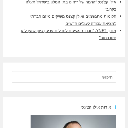
אילן קצ’נס: “הרמה של ריהוט בתי המלון בישראל תעלה
בקרוב”
חלומות מתגשמים ואילן קצ’נס משיקים מיזם חברתי
למציאת עבודה לעולים חדשים
מתוך YNET: “חברות מגיעות לחדלות פרעון כיוון שאין להן
חזון כתוב”
אודות אילן קצ’נס