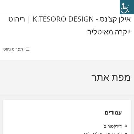
Ski
t
אילן קצ'נס - K.TESORO DESIGN | ריהוט
conten
יוקרה מאיטליה
תפריט ניווט
מפת אתר
עמודים
דירקטורים
דף הבית - אילן קצ'נס